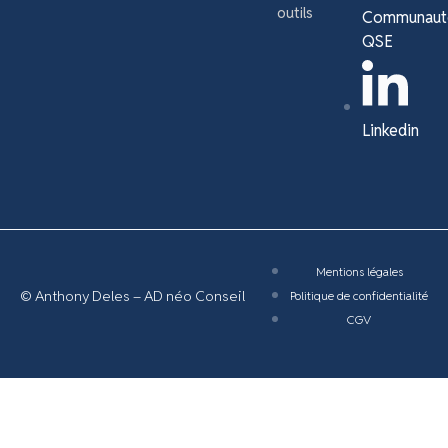
outils
Communaut
QSE
Linkedin
Mentions légales
© Anthony Deles – AD néo Conseil
Politique de confidentialité
CGV